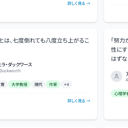
詳しく見る →
とは、七度倒れても八度立ち上がるこ
「
努力
性にす
はずな
ェラ・ダックワース
 Duckworth
A
教育
大学教授
現代
作家
+
4
心理学
詳しく見る →