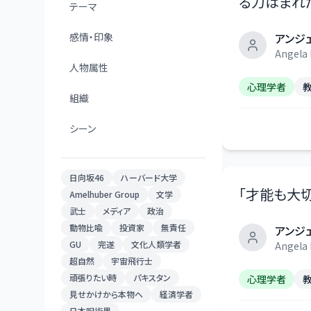
る力はまれ
テーマ
感情・印象
アンジ
Angela
人物属性
心理学者
組織
シーン
日向坂46
ハーバード大学
「
才能も大切
Amelhuber Group
文学
武士
メディア
政治
動物比喩
投資家
無責任
アンジ
GU
完遂
文化人類学者
Angela
超自然
宇宙飛行士
頑張りたい時
パキスタン
心理学者
見せかけから本物へ
経済学者
日本呪術界