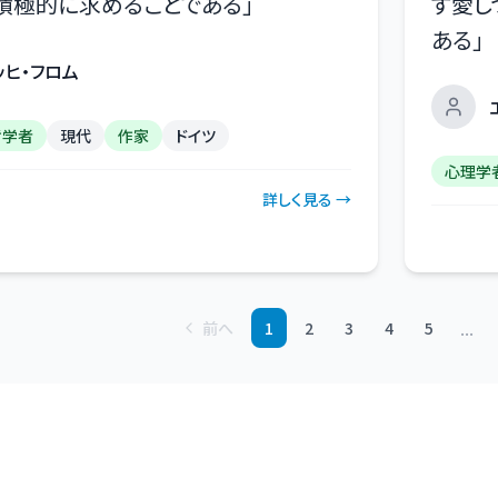
積極的に求めることである
」
ず愛し
ある
」
ッヒ・フロム
哲学者
現代
作家
ドイツ
心理学
詳しく見る →
...
前へ
1
2
3
4
5