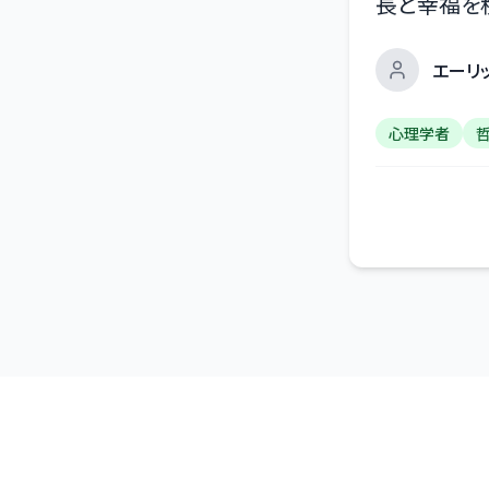
長と幸福を
エーリ
心理学者