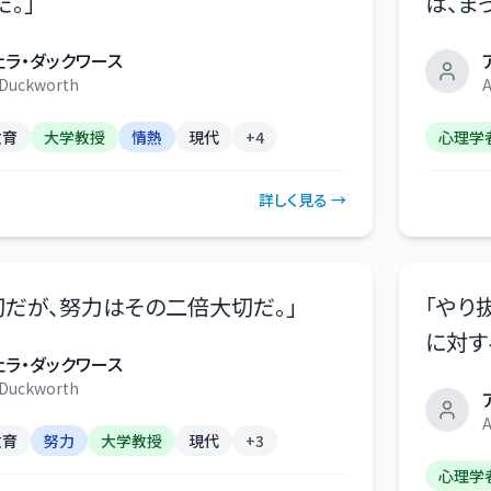
だ。
」
は、ま
ェラ・ダックワース
 Duckworth
A
教育
大学教授
情熱
現代
+
4
心理学
詳しく見る →
だが、努力はその二倍大切だ。
」
「
やり
に対す
ェラ・ダックワース
 Duckworth
A
教育
努力
大学教授
現代
+
3
心理学