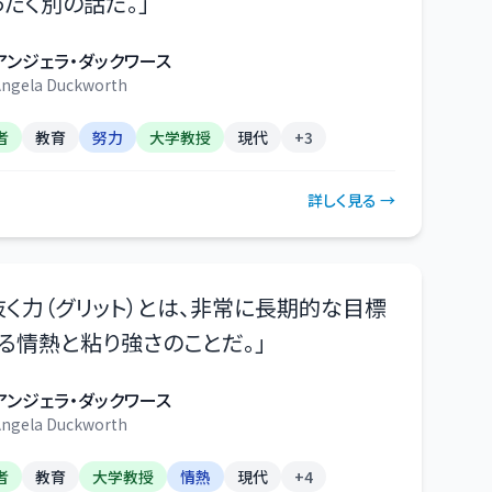
ったく別の話だ。
」
アンジェラ・ダックワース
ngela Duckworth
者
教育
努力
大学教授
現代
+
3
詳しく見る →
抜く力（グリット）とは、非常に長期的な目標
る情熱と粘り強さのことだ。
」
アンジェラ・ダックワース
ngela Duckworth
者
教育
大学教授
情熱
現代
+
4