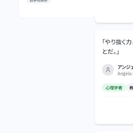
「
やり抜く力
とだ。
」
アンジ
Angela
心理学者