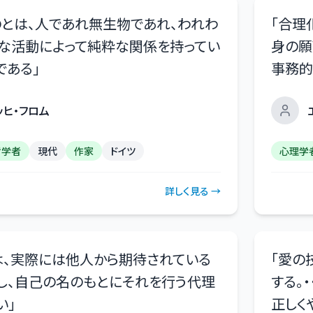
とは、人であれ無生物であれ、われわ
「
合理
な活動によって純粋な関係を持ってい
身の願
である
」
事務的
ッヒ・フロム
哲学者
現代
作家
ドイツ
心理学
詳しく見る →
は、実際には他人から期待されている
「
愛の
し、自己の名のもとにそれを行う代理
する。
い
」
正しく