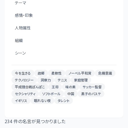
テーマ
感情・印象
人物属性
組織
シーン
今を生きる
故郷
柔軟性
ノーベル平和賞
危機意識
テクノロジー
洞察力
テニス
家庭管理
平成狸合戦ぽんぽこ
王将
味の素
サッカー監督
セクシャリティ
ソフトボール
中国
黒子のバスケ
イギリス
眠れない夜
タレント
234
件の名言が見つかりました