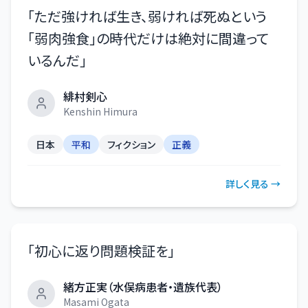
「
ただ強ければ生き、弱ければ死ぬという
「弱肉強食」の時代だけは絶対に間違って
いるんだ
」
緋村剣心
Kenshin Himura
日本
平和
フィクション
正義
詳しく見る →
「
初心に返り問題検証を
」
緒方正実（水俣病患者・遺族代表）
Masami Ogata