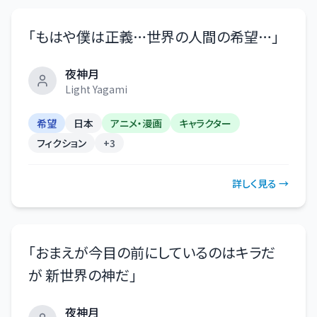
「
もはや僕は正義…世界の人間の希望…
」
夜神月
Light Yagami
希望
日本
アニメ・漫画
キャラクター
フィクション
+
3
詳しく見る →
「
おまえが今目の前にしているのはキラだ
が 新世界の神だ
」
夜神月