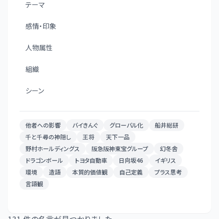
テーマ
感情・印象
人物属性
組織
シーン
他者への影響
バイきんぐ
グローバル化
船井総研
千と千尋の神隠し
王将
天下一品
野村ホールディングス
阪急阪神東宝グループ
幻冬舎
ドラゴンボール
トヨタ自動車
日向坂46
イギリス
環境
造語
本質的価値観
自己定義
プラス思考
言語観
131
件の名言が見つかりました