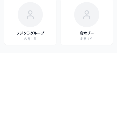
フジクラグループ
高木ブー
名言
1
件
名言
9
件