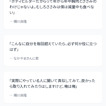
「
ボディビルダーだからって年がら年中胸肉とささみの
わけじゃないよ。むしろささみは僕は減量中も食べな
い
」
—
横川尚隆
「
こんなに自分を毎回超えていたら、必ず何か役に立つ
はず
」
—
なかやまきんに君
「
実際にやっている人に聞いて真似してみて、良かった
ら取り入れてみたりはしますけど、俺は俺
」
—
横川尚隆