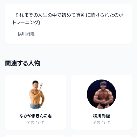
「
それまでの人生の中で初めて真剣に続けられたのが
トレーニング
」
—
横川尚隆
関連する人物
なかやまきんに君
横川尚隆
名言
47
件
名言
47
件