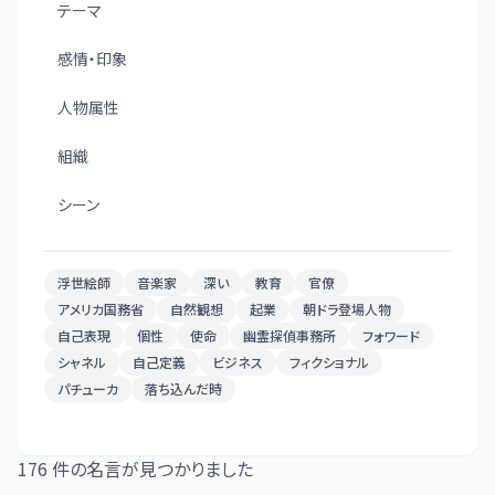
テーマ
感情・印象
人物属性
組織
シーン
浮世絵師
音楽家
深い
教育
官僚
アメリカ国務省
自然観想
起業
朝ドラ登場人物
自己表現
個性
使命
幽霊探偵事務所
フォワード
シャネル
自己定義
ビジネス
フィクショナル
パチューカ
落ち込んだ時
176
件の名言が見つかりました