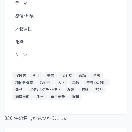
テーマ
感情・印象
人物属性
組織
シーン
探検家
剣士
美容
民主党
成功
勇気
精神分析家
現在性
大学
年齢
停滞との対比
幸せ
ボディポジティビティ
友達
家族
努力
顧客志向
思想
自己更新
勝利
330
件の名言が見つかりました