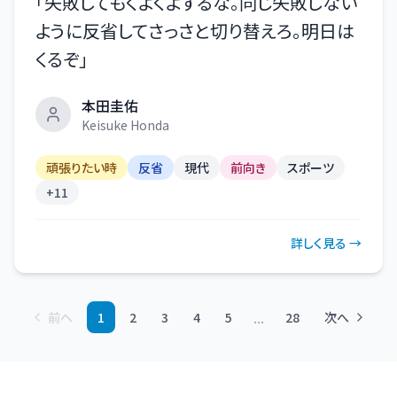
「
失敗してもくよくよするな。同じ失敗しない
ように反省してさっさと切り替えろ。明日は
くるぞ
」
本田圭佑
Keisuke Honda
頑張りたい時
反省
現代
前向き
スポーツ
+
11
詳しく見る →
...
前へ
1
2
3
4
5
28
次へ