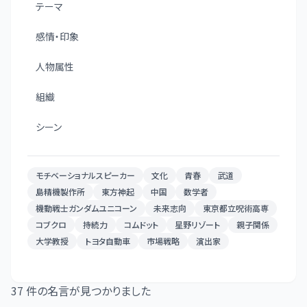
テーマ
感情・印象
人物属性
組織
シーン
モチベーショナルスピーカー
文化
青春
武道
島精機製作所
東方神起
中国
数学者
機動戦士ガンダムユニコーン
未来志向
東京都立呪術高専
コブクロ
持続力
コムドット
星野リゾート
親子関係
大学教授
トヨタ自動車
市場戦略
演出家
37
件の名言が見つかりました