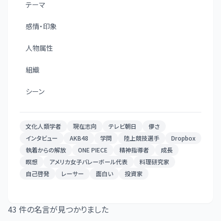
テーマ
感情・印象
人物属性
組織
シーン
文化人類学者
現在志向
テレビ朝日
儚さ
インタビュー
AKB48
学問
陸上競技選手
Dropbox
執着からの解放
ONE PIECE
精神指導者
成長
瞑想
アメリカ女子バレーボール代表
料理研究家
自己啓発
レーサー
面白い
投資家
43
件の名言が見つかりました