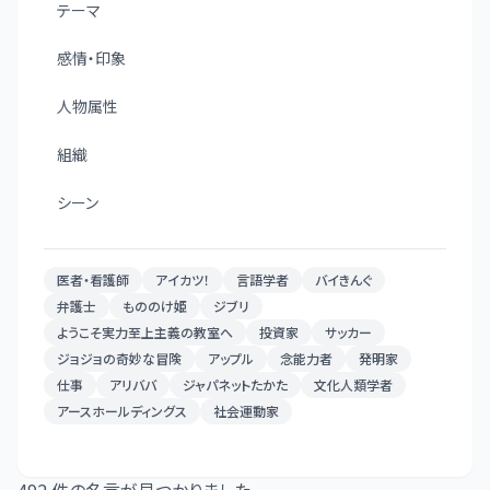
テーマ
感情・印象
人物属性
組織
シーン
医者・看護師
アイカツ！
言語学者
バイきんぐ
弁護士
もののけ姫
ジブリ
ようこそ実力至上主義の教室へ
投資家
サッカー
ジョジョの奇妙な冒険
アップル
念能力者
発明家
仕事
アリババ
ジャパネットたかた
文化人類学者
アースホールディングス
社会運動家
492
件の名言が見つかりました