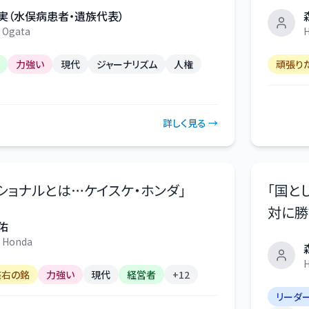
実（水俣病患者・遺族代表）
 Ogata
H
力強い
現代
ジャーナリズム
人権
頑張り
詳しく見る →
ショナルとは…ケイスケ・ホンダ
」
「
国と
対に勝
佑
e Honda
H
座右の銘
力強い
現代
経営者
+
12
リーダ