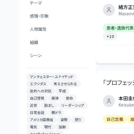
テーマ
緒方正
Masami
感情・印象
患者・遺族代表
人物属性
+
10
組織
シーン
マンチェスター・ユナイテッド
「
プロフェッ
エクソダス
考えさせられる
批判への対抗
平成
本田圭
自己啓発
規律
使命
Keisuk
近世
励まし
リーダーシップ
日常会話
朝ドラ
自己定義
アメリカ国務省
姿勢
怒り
電気
現代
加齢
Amelhuber Group