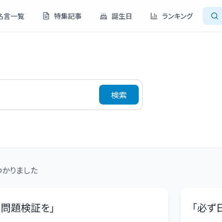
名言一覧
特集記事
誕生日
ランキング
検索
かりました
り問題検証を
」
「
必ず