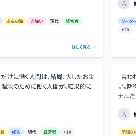
座右の銘
力強い
現代
経営者
リーダ
+
20
詳しく見る →
だけに働く人間は、結局、大したお金
「
言わ
。理念のために働く人間が、結果的に
い。期
ナルだ
の銘
成功
現代
経営者
+
18
頑張り