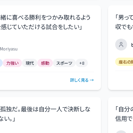
一緒に喜べる勝利をつかみ取れるよう
「
男っ
を感じていただける試合をしたい
」
収でも
Moriyasu
座右の
力強い
現代
感動
スポーツ
+
8
詳しく見る →
は孤独だ。最後は自分一人で決断しな
「
自分
ない。
」
信用で