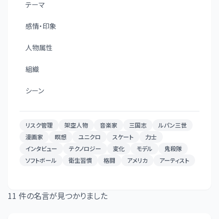
テーマ
感情・印象
人物属性
組織
シーン
リスク管理
架空人物
音楽家
三国志
ルパン三世
漫画家
瞑想
ユニクロ
スケート
力士
インタビュー
テクノロジー
変化
モデル
鬼殺隊
ソフトボール
衛生習慣
格闘
アメリカ
アーティスト
11
件の名言が見つかりました