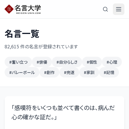
名言一覧
82,615
件の名言が登録されています
#
奮い立つ
#
俳優
#
自分らしさ
#
個性
#
心理
#
バレーボール
#
創作
#
完遂
#
家訓
#
記憶
「
感嘆符をいくつも並べて書くのは、病んだ
心の確かな証だ。
」