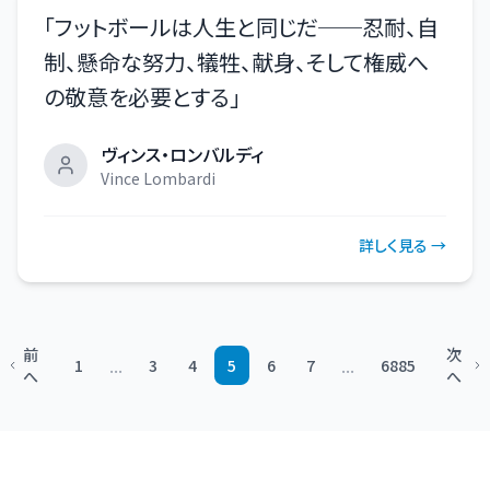
「
フットボールは人生と同じだ──忍耐、自
制、懸命な努力、犠牲、献身、そして権威へ
の敬意を必要とする
」
ヴィンス・ロンバルディ
Vince Lombardi
詳しく見る →
前
次
...
...
1
3
4
5
6
7
6885
へ
へ