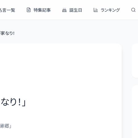
名言一覧
特集記事
誕生日
ランキング
家なり！
なり！
」
帰郷」