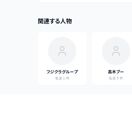
関連する人物
フジクラグループ
高木ブー
名言
1
件
名言
9
件