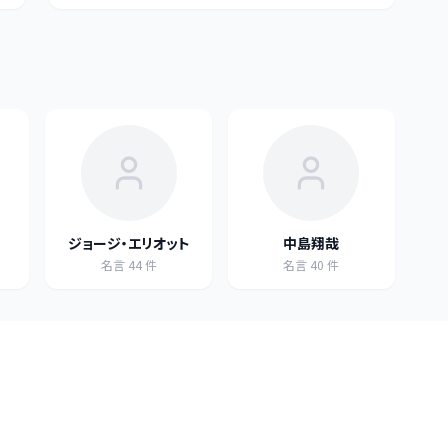
ジョージ・エリオット
中島翔哉
名言
44
件
名言
40
件