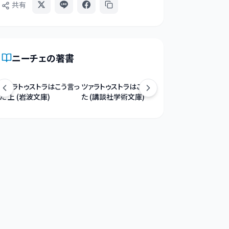
共有
ニーチェ
の著書
ツァラトゥストラはこう言っ
ツァラトゥストラはこう言っ
ツァラトゥストラ (中
た 上 (岩波文庫)
た (講談社学術文庫)
庫)