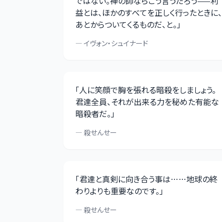
ではない。禅の師ならこう言うだろう——利
益とは、ほかのすべてを正しく行ったときに、
あとからついてくるものだ、と。
」
—
イヴォン・シュイナード
「
人に笑顔で胸を張れる暗殺をしましょう。
君達全員、それが出来る力を秘めた有能な
暗殺者だ。
」
—
殺せんせー
「
君達と真剣に向き合う事は……地球の終
わりよりも重要なのです。
」
—
殺せんせー