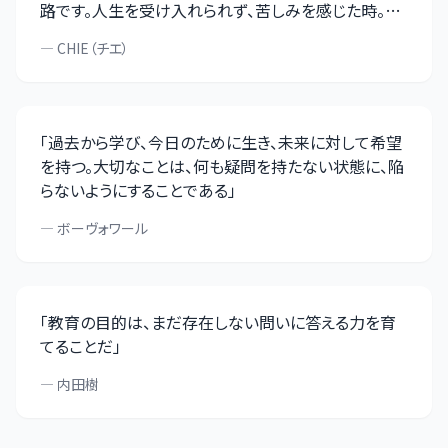
路です。人生を受け入れられず、苦しみを感じた時。そ
こには『自分のせいにするのを止めなさい』という学び
—
CHIE（チエ）
があります。「自分ばかりが」「自分のせいで」と考える
のではなく、視野を広く持ってみてください。人は与え
られた中で、幸せと不幸を作り出す生き物です。みな平
等に、光も影もある。どちらにフォーカスした生き方を
「
過去から学び、今日のために生き、未来に対して希望
しているか、または、したいか。視野を広く持ち、物事を
を持つ。大切なことは、何も疑問を持たない状態に、陥
多面的にとらえるようになると、人生がフリーズしない
らないようにすることである
」
ですむようになりますよ
」
—
ボーヴォワール
「
教育の目的は、まだ存在しない問いに答える力を育
てることだ
」
—
内田樹