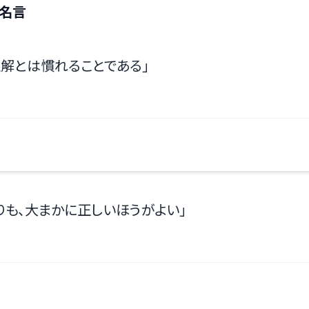
名言
理解とは慣れることである
」
りも、大まかに正しいほうがよい
」