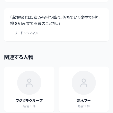
「
起業家とは、崖から飛び降り、落ちていく途中で飛行
機を組み立てる者のことだ。
」
—
リード・ホフマン
関連する人物
フジクラグループ
高木ブー
名言
1
件
名言
9
件