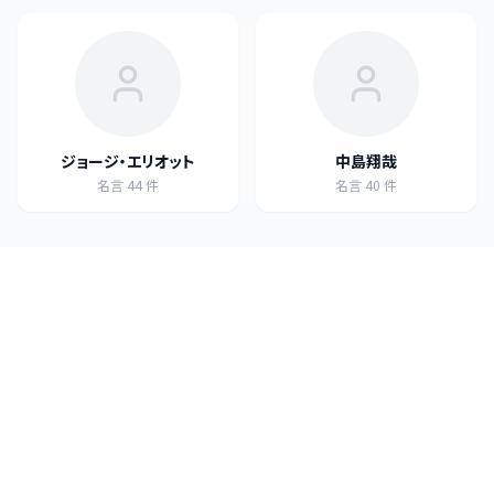
ジョージ・エリオット
中島翔哉
名言
44
件
名言
40
件