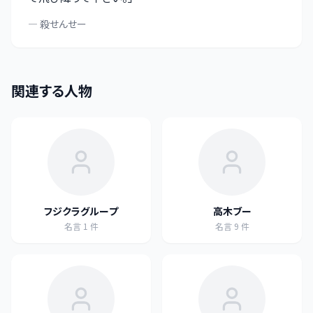
—
殺せんせー
関連する人物
フジクラグループ
高木ブー
名言
1
件
名言
9
件