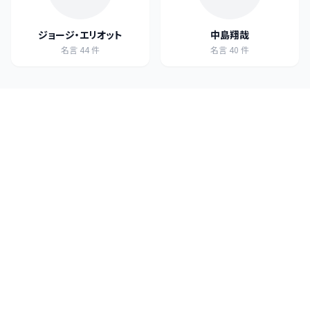
ジョージ・エリオット
中島翔哉
名言
44
件
名言
40
件