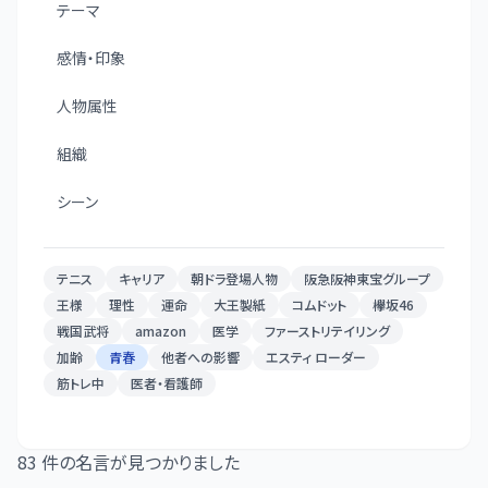
テーマ
感情・印象
人物属性
組織
シーン
テニス
キャリア
朝ドラ登場人物
阪急阪神東宝グループ
王様
理性
運命
大王製紙
コムドット
欅坂46
戦国武将
amazon
医学
ファーストリテイリング
加齢
青春
他者への影響
エスティ ローダー
筋トレ中
医者・看護師
83
件の名言が見つかりました