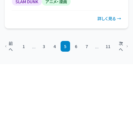
SLAM DUNK
アニメ・漫画
詳しく見る →
前
次
...
...
1
3
4
5
6
7
11
へ
へ