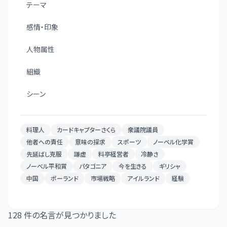
テーマ
感情・印象
人物属性
組織
シーン
料理人
カードキャプターさくら
衆議院議員
他者への責任
意味の探求
スポーツ
ノーベル化学賞
先延ばし克服
謙虚
料亭経営者
冷静さ
ノーベル平和賞
パタゴニア
今を生きる
ギリシャ
中国
ポーランド
市場戦略
アイルランド
経験
128
件の名言が見つかりました