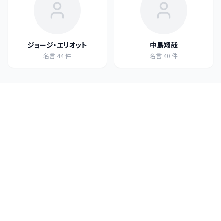
ジョージ・エリオット
中島翔哉
名言
44
件
名言
40
件