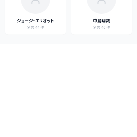
ジョージ・エリオット
中島翔哉
名言
44
件
名言
40
件