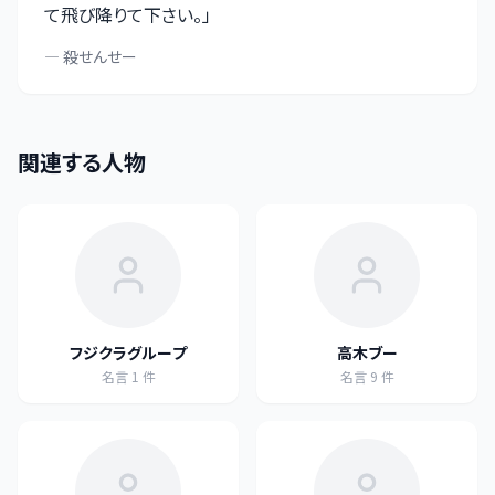
て飛び降りて下さい。
」
—
殺せんせー
関連する人物
フジクラグループ
高木ブー
名言
1
件
名言
9
件