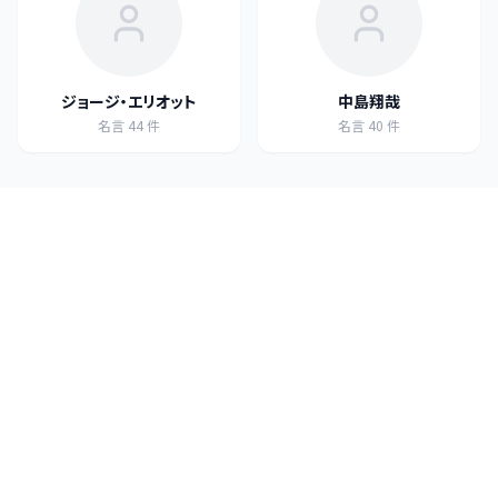
ジョージ・エリオット
中島翔哉
名言
44
件
名言
40
件