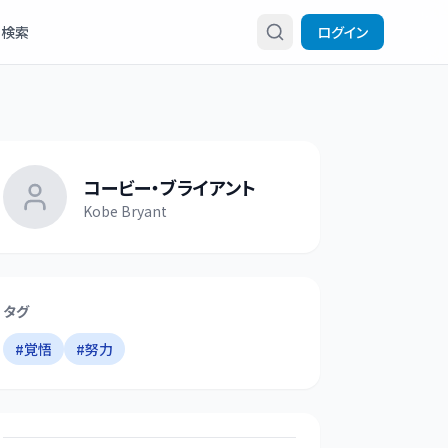
検索
ログイン
コービー・ブライアント
Kobe Bryant
タグ
#
覚悟
#
努力