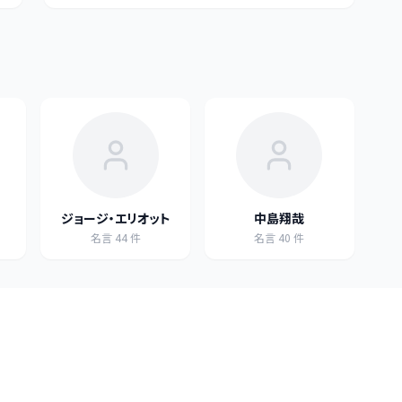
ジョージ・エリオット
中島翔哉
名言
44
件
名言
40
件