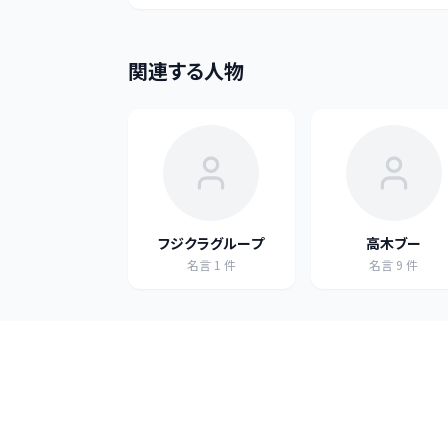
関連する人物
フジクラグループ
高木ブー
名言
1
件
名言
9
件