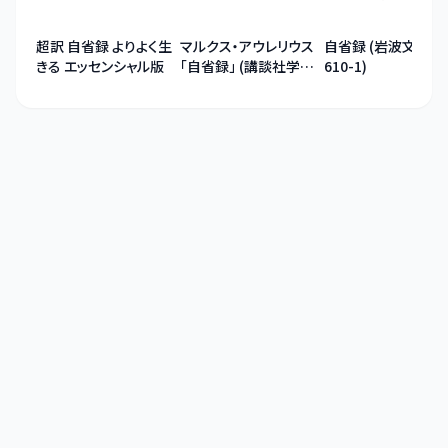
超訳 自省録 よりよく生
マルクス・アウレリウス
自省録 (岩波文庫 青
きる エッセンシャル版
「自省録」 (講談社学術
610-1)
文庫)