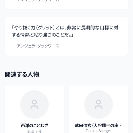
「
やり抜く力（グリット）とは、非常に長期的な目標に対
する情熱と粘り強さのことだ。
」
—
アンジェラ・ダックワース
関連する人物
西洋のことわざ
武田信玄（大谷翔平の座右
Takeda Shingen
の銘として再注目）
名言
1
件