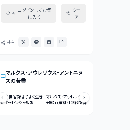
ログインしてお気
シェ
に入り
ア
共有
マルクス・アウレリウス・アントニヌ
ス
の著書
超訳 自省録 よりよく生き
マルクス・アウレリウス「自
自省録 (岩波文庫 青 6
る エッセンシャル版
省録」 (講談社学術文庫)
1)