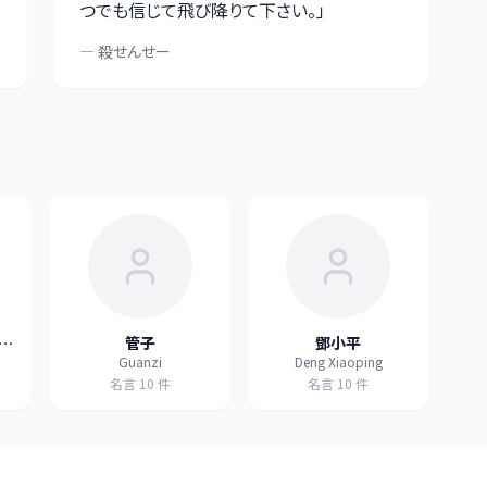
つでも信じて飛び降りて下さい。
」
—
殺せんせー
の
管子
鄧小平
Guanzi
Deng Xiaoping
注
名言
10
件
名言
10
件