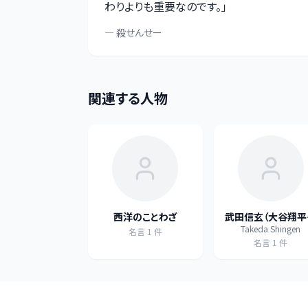
わりよりも重要なのです。
」
—
殺せんせー
関連する人物
西洋のことわざ
武田信玄（大谷翔平
Takeda Shingen
座右の銘として再
名言
1
件
名言
1
件
目）