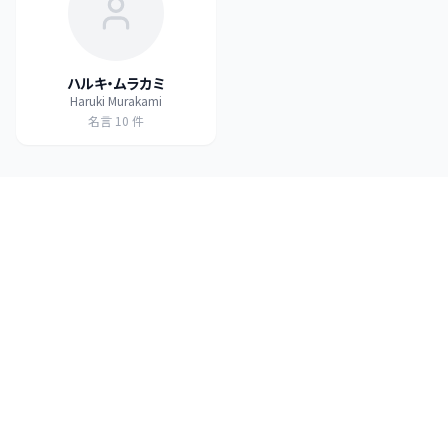
ハルキ・ムラカミ
Haruki Murakami
名言
10
件