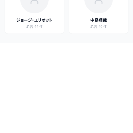
ジョージ・エリオット
中島翔哉
名言
44
件
名言
40
件