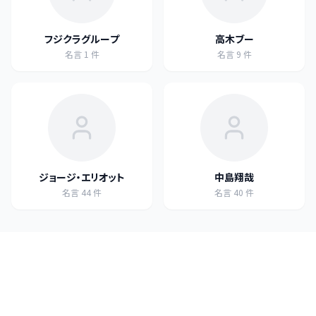
フジクラグループ
高木ブー
名言
1
件
名言
9
件
ジョージ・エリオット
中島翔哉
名言
44
件
名言
40
件