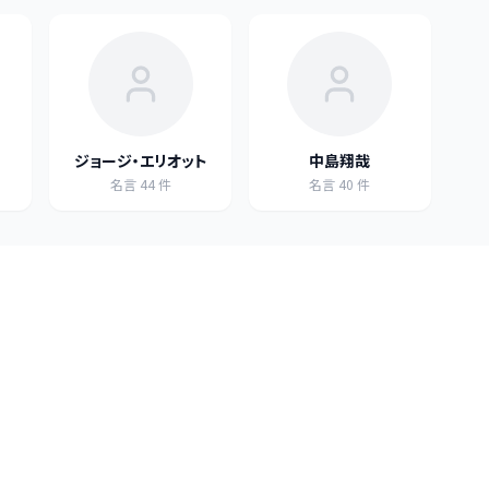
ジョージ・エリオット
中島翔哉
名言
44
件
名言
40
件