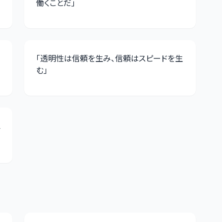
働くことだ
」
「
透明性は信頼を生み、信頼はスピードを生
む
」
え