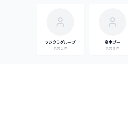
フジクラグループ
高木ブー
名言
1
件
名言
9
件