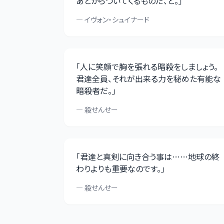
あとからついてくるものだ、と。
」
—
イヴォン・シュイナード
「
人に笑顔で胸を張れる暗殺をしましょう。
君達全員、それが出来る力を秘めた有能な
暗殺者だ。
」
—
殺せんせー
「
君達と真剣に向き合う事は……地球の終
わりよりも重要なのです。
」
—
殺せんせー