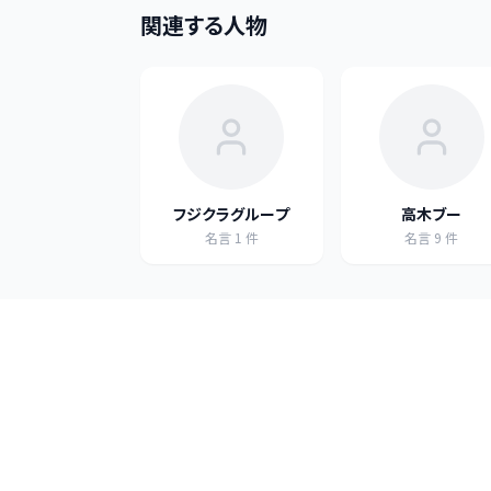
関連する人物
フジクラグループ
高木ブー
名言
1
件
名言
9
件