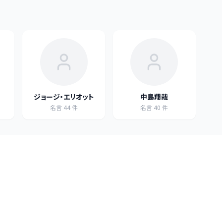
ジョージ・エリオット
中島翔哉
名言
44
件
名言
40
件