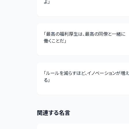
よ
」
「
最高の福利厚生は、最高の同僚と一緒に
働くことだ
」
「
ルールを減らすほど、イノベーションが増
る
」
関連する名言