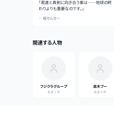
「
君達と真剣に向き合う事は……地球の終
わりよりも重要なのです。
」
—
殺せんせー
関連する人物
フジクラグループ
高木ブー
名言
1
件
名言
9
件