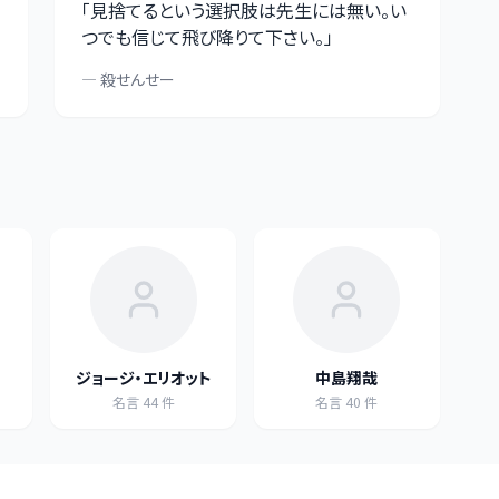
「
見捨てるという選択肢は先生には無い。い
つでも信じて飛び降りて下さい。
」
—
殺せんせー
ジョージ・エリオット
中島翔哉
名言
44
件
名言
40
件