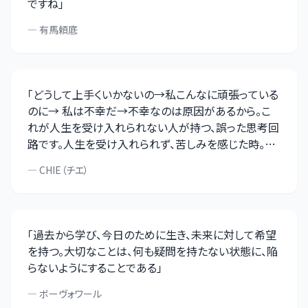
ですね
」
—
有馬頼底
「
どうして上手くいかないの→私こんなに頑張っている
のに→ 私は不幸だ→不幸なのは原因があるから。こ
れが人生を受け入れられない人が持つ、誤った思考回
路です。人生を受け入れられず、苦しみを感じた時。そ
こには『自分のせいにするのを止めなさい』という学び
—
CHIE（チエ）
があります。「自分ばかりが」「自分のせいで」と考える
のではなく、視野を広く持ってみてください。人は与え
られた中で、幸せと不幸を作り出す生き物です。みな平
等に、光も影もある。どちらにフォーカスした生き方を
「
過去から学び、今日のために生き、未来に対して希望
しているか、または、したいか。視野を広く持ち、物事を
を持つ。大切なことは、何も疑問を持たない状態に、陥
多面的にとらえるようになると、人生がフリーズしない
らないようにすることである
」
ですむようになりますよ
」
—
ボーヴォワール