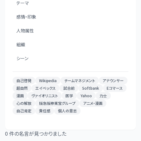
テーマ
感情・印象
人物属性
組織
シーン
自己啓発
Wikipedia
チームマネジメント
アナウンサー
超自然
エイベックス
試合前
Softbank
Eコマース
漫画
ヴァイオリニスト
医学
Yahoo
力士
心の解放
阪急阪神東宝グループ
アニメ・漫画
自己肯定
責任感
個人の意志
0
件の名言が見つかりました