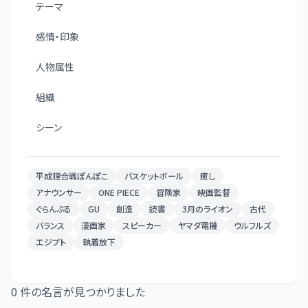
テーマ
感情・印象
人物属性
組織
シーン
平成狸合戦ぽんぽこ
バスケットボール
癒し
アナウンサー
ONE PIECE
冒険家
映画監督
ぐらんぶる
GU
創造
読書
3月のライオン
古代
バランス
漫画家
スピーカー
ヤマダ電機
ウルフルズ
エジプト
執着放下
0
件の名言が見つかりました