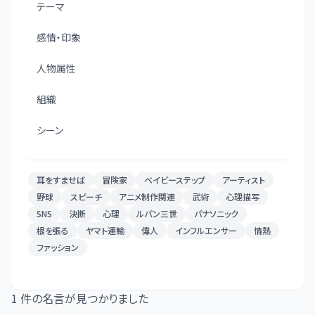
テーマ
感情・印象
人物属性
組織
シーン
耳をすませば
冒険家
ベイビーステップ
アーティスト
野球
スピーチ
アニメ制作関連
武術
心理描写
SNS
決断
心理
ルパン三世
パナソニック
根を張る
ヤマト運輸
偉人
インフルエンサー
情熱
ファッション
1
件の名言が見つかりました