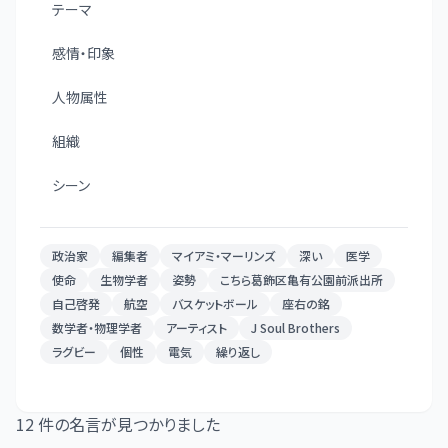
テーマ
感情・印象
人物属性
組織
シーン
政治家
編集者
マイアミ・マーリンズ
深い
医学
使命
生物学者
姿勢
こちら葛飾区亀有公園前派出所
自己啓発
航空
バスケットボール
座右の銘
数学者・物理学者
アーティスト
J Soul Brothers
ラグビー
個性
電気
繰り返し
12
件の名言が見つかりました