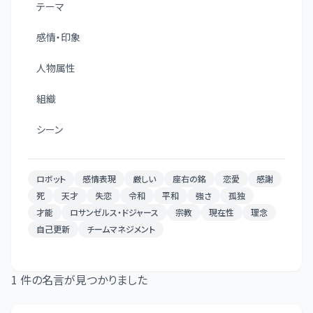
テーマ
感情・印象
人物属性
組織
シーン
ロボット
感情表現
厳しい
座右の銘
恋愛
感謝
死
天才
失恋
令和
平和
強さ
孤独
才能
ロサンゼルス・ドジャース
宗教
現在性
理念
自己更新
チームマネジメント
1
件の名言が見つかりました