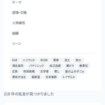
テーマ
感情・印象
人物属性
組織
シーン
Dell
ハリウッド
RIZIN
軍事
武士
剣士
湘北高校
パナソニック
自己逃避
朝ドラ
無責任
広告
呪術廻戦
文学者
癒し
崖の上のポニョ
勇気が出る
超新星
日本製鉄
トイザらス
218
件の名言が見つかりました