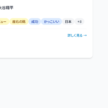
大谷翔平
ビュー
座右の銘
成功
かっこいい
日本
+
8
詳しく見る →