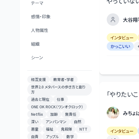
やっていな
テーマ
感情・印象
大谷翔
人物属性
インタビュー
組織
かっこいい
シーン
相互支援
教育者・学者
世界2.0 メタバースの歩き方と創り
方
「
やりたいこ
過去と現在
仕事
ONE OK ROCK（ワンオクロック）
みちょ
Netflix
加齢
無責任
深い
アンパンマン
自然
悪童
福祉
鬼殺隊
NTT
インタビュー
自責
アップル
数学