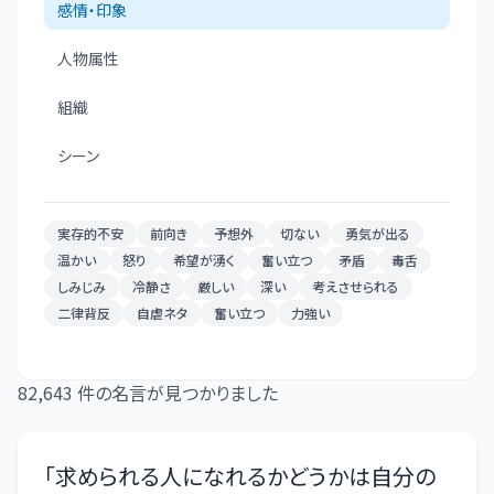
感情・印象
人物属性
組織
シーン
実存的不安
前向き
予想外
切ない
勇気が出る
温かい
怒り
希望が湧く
奮い立つ
矛盾
毒舌
しみじみ
冷静さ
厳しい
深い
考えさせられる
二律背反
自虐ネタ
奮い立つ
力強い
82,643
件の名言が見つかりました
「
求められる人になれるかどうかは自分の