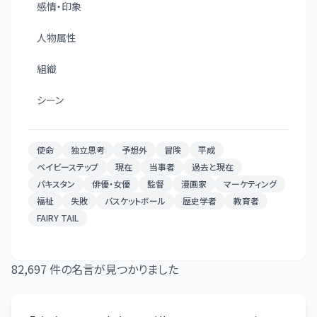
感情・印象
人物属性
組織
シーン
使命
独立思考
予想外
冒険
平成
ベイビーステップ
現在
当事者
過去と現在
パキスタン
俳優・女優
監督
漫画家
マーケティング
福祉
失敗
バスケットボール
歴史学者
教育者
FAIRY TAIL
82,697
件の名言が見つかりました