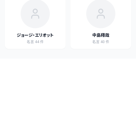
ジョージ・エリオット
中島翔哉
名言
44
件
名言
40
件