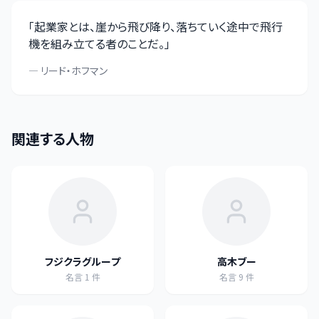
「
起業家とは、崖から飛び降り、落ちていく途中で飛行
機を組み立てる者のことだ。
」
—
リード・ホフマン
関連する人物
フジクラグループ
高木ブー
名言
1
件
名言
9
件