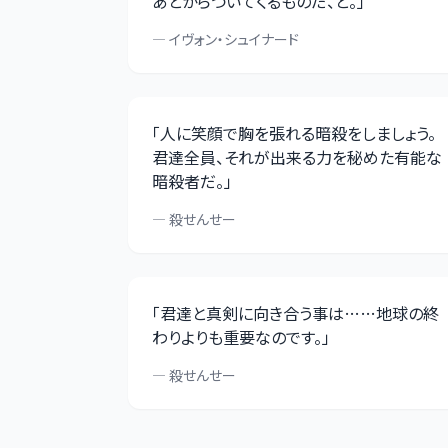
あとからついてくるものだ、と。
」
—
イヴォン・シュイナード
「
人に笑顔で胸を張れる暗殺をしましょう。
君達全員、それが出来る力を秘めた有能な
暗殺者だ。
」
—
殺せんせー
「
君達と真剣に向き合う事は……地球の終
わりよりも重要なのです。
」
—
殺せんせー