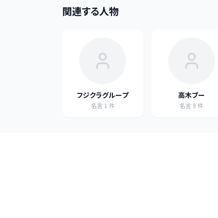
関連する人物
フジクラグループ
高木ブー
名言
1
件
名言
9
件