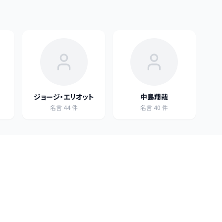
ジョージ・エリオット
中島翔哉
名言
44
件
名言
40
件