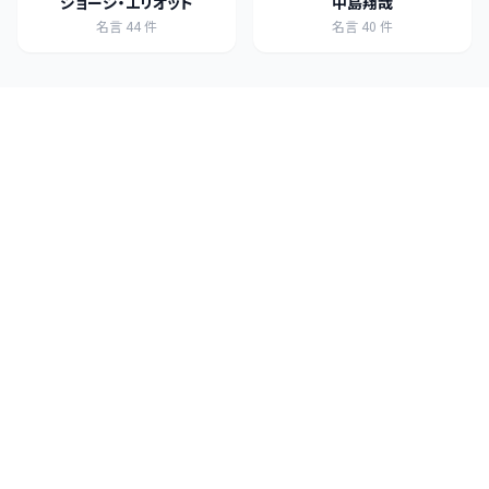
ジョージ・エリオット
中島翔哉
名言
44
件
名言
40
件