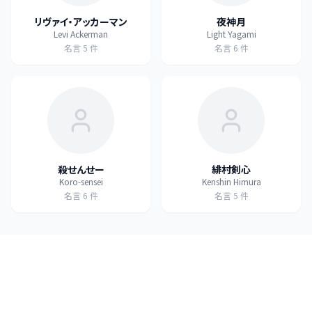
リヴァイ・アッカーマン
夜神月
Levi Ackerman
Light Yagami
名言
5
件
名言
6
件
殺せんせー
緋村剣心
Koro-sensei
Kenshin Himura
名言
6
件
名言
5
件