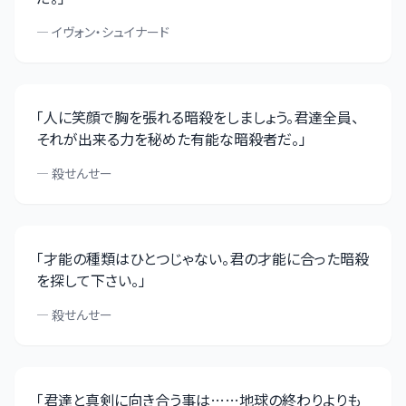
—
イヴォン・シュイナード
「
人に笑顔で胸を張れる暗殺をしましょう。君達全員、
それが出来る力を秘めた有能な暗殺者だ。
」
—
殺せんせー
「
才能の種類はひとつじゃない。君の才能に合った暗殺
を探して下さい。
」
—
殺せんせー
「
君達と真剣に向き合う事は……地球の終わりよりも