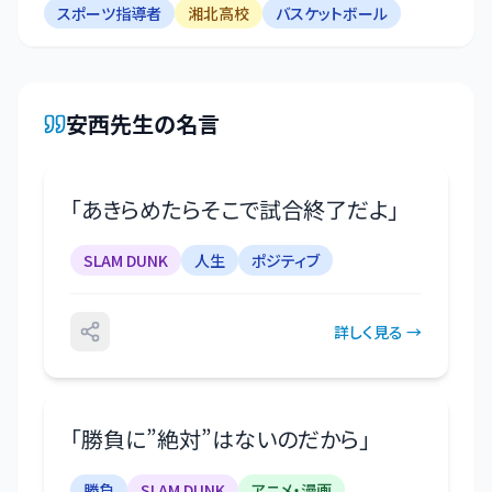
スポーツ指導者
湘北高校
バスケットボール
安西先生
の名言
「
あきらめたらそこで試合終了だよ
」
SLAM DUNK
人生
ポジティブ
詳しく見る →
「
勝負に”絶対”はないのだから
」
勝負
SLAM DUNK
アニメ・漫画