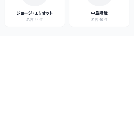
ジョージ・エリオット
中島翔哉
名言
44
件
名言
40
件