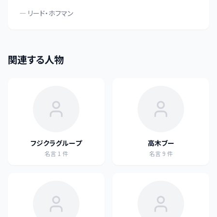
—
リード・ホフマン
関連する人物
フジクラグループ
高木ブー
名言
1
件
名言
9
件