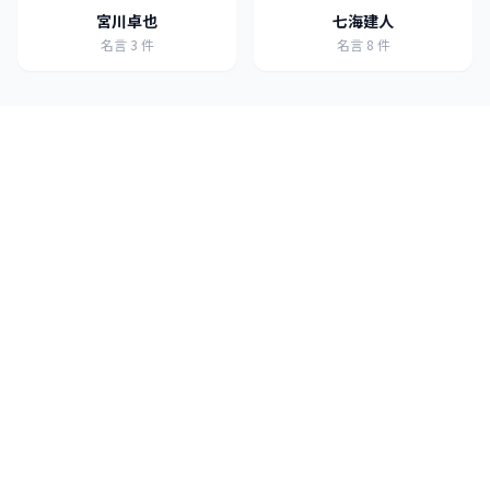
宮川卓也
七海建人
名言
3
件
名言
8
件