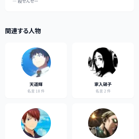
—
殺せんせー
関連する人物
天道輝
家入硝子
名言
18
件
名言
2
件