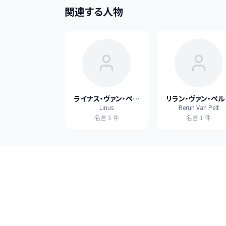
関連する人物
ライナス・ヴァン・ペル
リラン・ヴァン・ペル
Linus
Rerun Van Pelt
ト
名言
5
件
名言
1
件