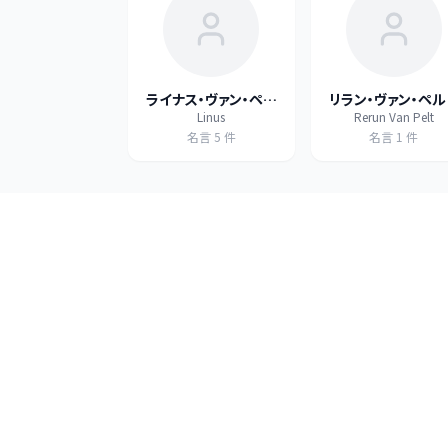
ライナス・ヴァン・ペル
リラン・ヴァン・ペル
Linus
Rerun Van Pelt
ト
名言
5
件
名言
1
件